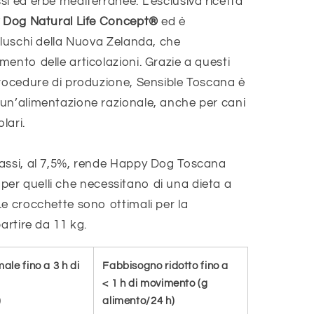
i ed erbe mediterranee. L’esclusiva ricetta
 Dog Natural Life Concept®
ed è
lluschi della Nuova Zelanda, che
ento delle articolazioni. Grazie a questi
procedure di produzione, Sensible Toscana è
un’alimentazione razionale, anche per cani
lari.
rassi, al 7,5%, rende Happy Dog Toscana
 e per quelli che necessitano di una dieta a
e crocchette sono ottimali per la
artire da 11 kg.
le fino a 3 h di
Fabbisogno ridotto fino a
< 1 h di movimento (g
)
alimento/24 h)