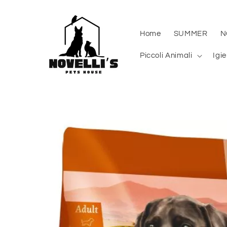
Vai
direttamente
ai contenuti
Home
SUMMER
N
Piccoli Animali
Igi
Passa alle
informazioni
sul prodotto