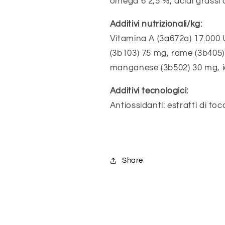
omega 6 2,5 %, acidi grassi
Additivi nutrizionali/kg:
Vitamina A (3a672a) 17.000 U.
(3b103) 75 mg, rame (3b405)
manganese (3b502) 30 mg, io
Additivi tecnologici:
Antiossidanti: estratti di toc
Share