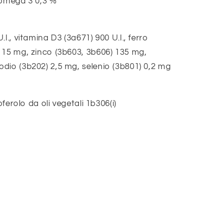
 omega 3 0,3 %
I., vitamina D3 (3a671) 900 U.I., ferro
 15 mg, zinco (3b603, 3b606) 135 mg,
dio (3b202) 2,5 mg, selenio (3b801) 0,2 mg
oferolo da oli vegetali 1b306(i)