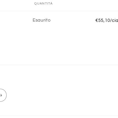
QUANTITÀ
Quantità
Esaurito
€55,10/ci