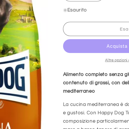
quantità
quantità
per
per
Esaurito
Sensible
Sensible
Toscana
Toscana
11kg
11kg
Esa
Altre opzion
Alimento completo senza glu
contenuto di grassi, con deli
mediterraneo
La cucina mediterranea è da 
e gustosi. Con Happy Dog To
composizione particolarment