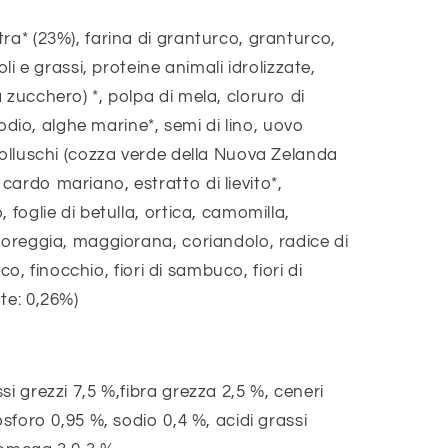
ra* (23%), farina di granturco, granturco,
oli e grassi, proteine animali idrolizzate,
 zucchero) *, polpa di mela, cloruro di
 sodio, alghe marine*, semi di lino, uovo
molluschi (cozza verde della Nuova Zelanda
ardo mariano, estratto di lievito*,
 foglie di betulla, ortica, camomilla,
toreggia, maggiorana, coriandolo, radice di
lico, finocchio, fiori di sambuco, fiori di
te: 0,26%)
i grezzi 7,5 %,fibra grezza 2,5 %, ceneri
osforo 0,95 %, sodio 0,4 %, acidi grassi