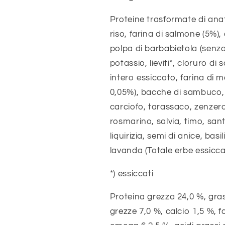
Proteine trasformate di anat
riso, farina di salmone (5%), 
polpa di barbabietola (senza
potassio, lieviti*, cloruro di
intero essiccato, farina di 
0,05%), bacche di sambuco, c
carciofo, tarassaco, zenzero,
rosmarino, salvia, timo, san
liquirizia, semi di anice, basi
lavanda (Totale erbe essicca
*) essiccati
Proteina grezza 24,0 %, grass
grezze 7,0 %, calcio 1,5 %, f