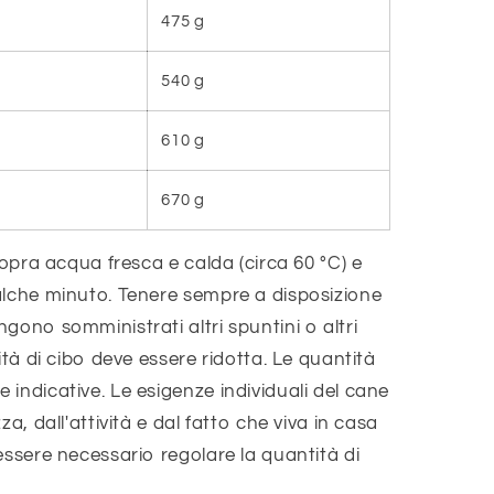
475 g
540 g
610 g
670 g
sopra acqua fresca e calda (circa 60 °C) e
alche minuto. Tenere sempre a disposizione
gono somministrati altri spuntini o altri
ità di cibo deve essere ridotta. Le quantità
indicative. Le esigenze individuali del cane
a, dall'attività e dal fatto che viva in casa
essere necessario regolare la quantità di