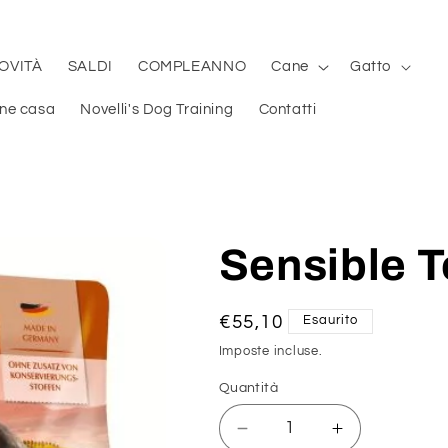
OVITÀ
SALDI
COMPLEANNO
Cane
Gatto
ene casa
Novelli's Dog Training
Contatti
Sensible 
Prezzo
€55,10
Esaurito
di
Imposte incluse.
listino
Quantità
Diminuisci
Aumenta