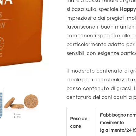
mare a basso tenore di grass
si basa sullo speciale
Happy
impreziosita dai pregiati mo
favoriscono il buon mantenim
componenti speciali e alle 
particolarmente adatto per 
sensibili con esigenze partico
Il moderato contenuto di g
ideale per i cani sterilizzati
basso contenuto di grassi. L
dentatura dei cani adulti a p
Fabbisogno norma
Peso del
movimento
cane
(g alimento/24 h