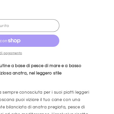
o
g
r
urito
a
f
i
c
i di pagamento
a
tine a base di pesce di mare e a basso
ziosa anatra, nel leggero stile
sempre conosciuta per i suoi piatti leggeri
scana puoi viziare il tuo cane con una
e bilanciata di anatra pregiata, pesce di