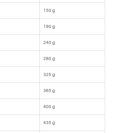
150 g
190 g
240 g
280 g
325 g
365 g
400 g
435 g