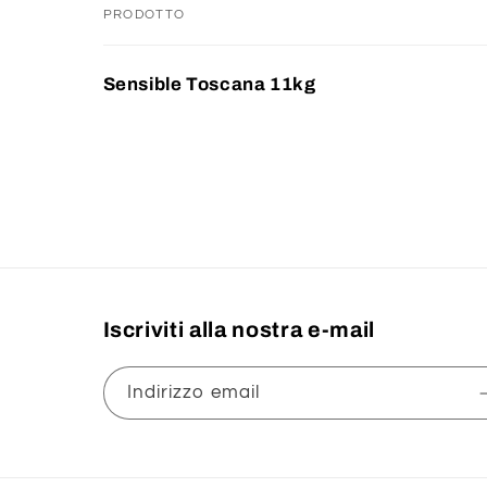
PRODOTTO
Il
Sensible Toscana 11kg
tuo
carrello
Caricamento
in
corso...
Iscriviti alla nostra e-mail
Indirizzo email