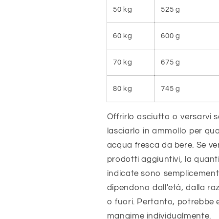
50 kg
525 g
60 kg
600 g
70 kg
675 g
80 kg
745 g
Offrirlo asciutto o versarvi 
lasciarlo in ammollo per qu
acqua fresca da bere. Se ven
prodotti aggiuntivi, la quant
indicate sono semplicemente 
dipendono dall'età, dalla razz
o fuori. Pertanto, potrebbe 
mangime individualmente.