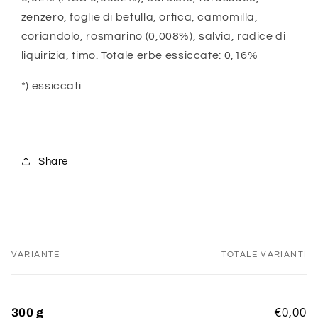
zenzero, foglie di betulla, ortica, camomilla,
coriandolo, rosmarino (0,008%), salvia, radice di
liquirizia, timo. Totale erbe essiccate: 0,16%
*) essiccati
Share
VARIANTE
TOTALE VARIANTI
Il
tuo
carrello
300 g
€0,00