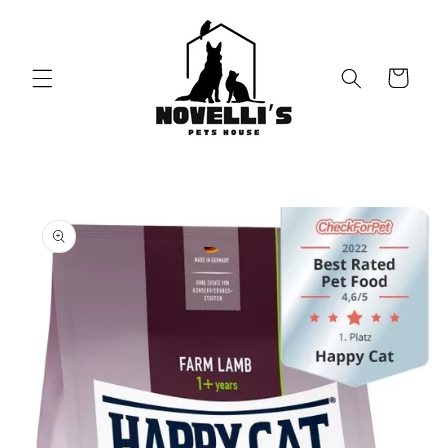
Vai
direttamente
ai contenuti
Carrello
Passa alle
informazioni
sul prodotto