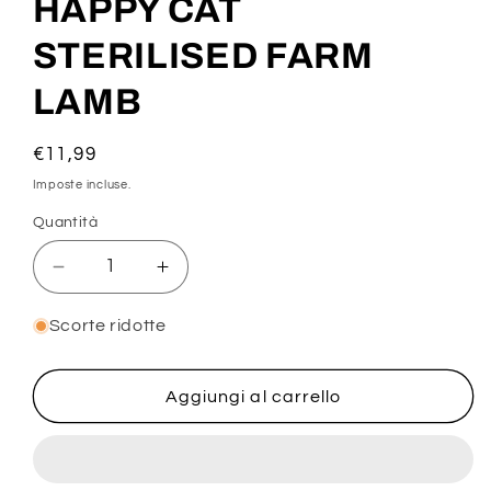
HAPPY CAT
modale
STERILISED FARM
LAMB
Prezzo
€11,99
di
Imposte incluse.
listino
Quantità
Diminuisci
Aumenta
quantità
quantità
per
per
Scorte ridotte
HAPPY
HAPPY
CAT
CAT
STERILISED
STERILISED
Aggiungi al carrello
FARM
FARM
LAMB
LAMB