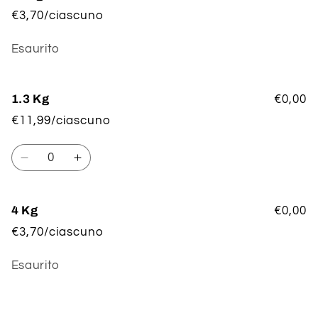
€3,70/ciascuno
Quantità
Esaurito
1.3 Kg
€0,00
€11,99/ciascuno
Quantità
Diminuisci
Aumenta
quantità
quantità
per
per
1.3
1.3
4 Kg
€0,00
Kg
Kg
€3,70/ciascuno
Quantità
Esaurito