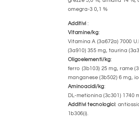
grezze 5,0 %, umidità 14 %, 
omegra-3 0,1 %
Additivi
:
Vitamine/kg
:
Vitamina A (3a672a) 7000 U.I.
(3a910) 355 mg, taurina (3a
Oligoelementi/kg
:
ferro (3b103) 25 mg, rame (
manganese (3b502) 6 mg, iod
Aminoacidi/kg
:
DL-metionina (3c301) 1740 m
Additivi tecnologici
: antiossi
1b306(i).