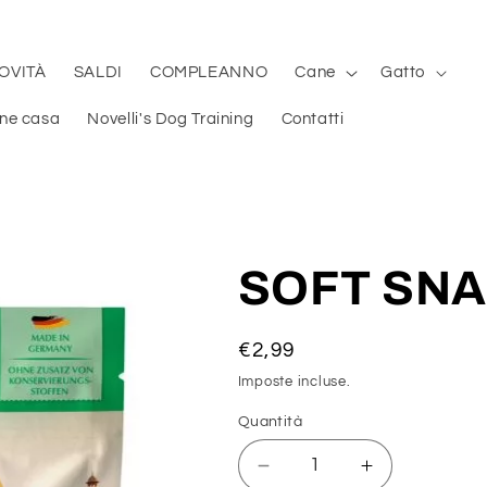
OVITÀ
SALDI
COMPLEANNO
Cane
Gatto
ene casa
Novelli's Dog Training
Contatti
SOFT SNA
Prezzo
€2,99
di
Imposte incluse.
listino
Quantità
Diminuisci
Aumenta