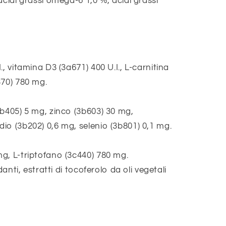
acidi grassi omega-6 1,0 %, acidi grassi
, vitamina D3 (3a671) 400 U.I., L-carnitina
370) 780 mg.
3b405) 5 mg, zinco (3b603) 30 mg,
io (3b202) 0,6 mg, selenio (3b801) 0,1 mg.
g, L-triptofano (3c440) 780 mg.
danti, estratti di tocoferolo da oli vegetali