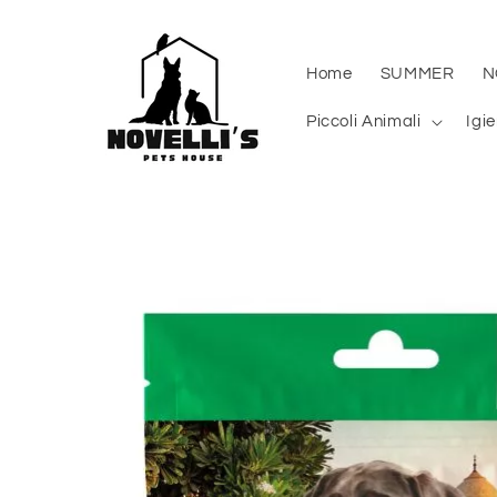
Vai
direttamente
ai contenuti
Home
SUMMER
N
Piccoli Animali
Igi
Passa alle
informazioni
sul prodotto