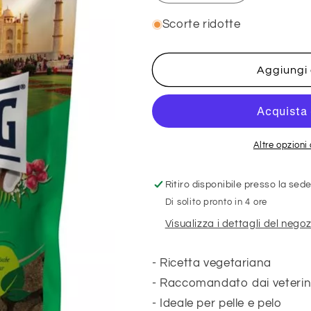
quantità
quantità
per
per
Scorte ridotte
SOFT
SOFT
SNACK
SNACK
INDIA
INDIA
Aggiungi 
100G
100G
Altre opzion
Ritiro disponibile presso la sed
Di solito pronto in 4 ore
Visualizza i dettagli del negoz
- Ricetta vegetariana
- Raccomandato dai veterinar
- Ideale per pelle e pelo