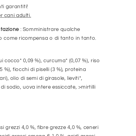
i garantiti!
 cani adulti.
ntazione
: Somministrare qualche
no come ricompensa o di tanto in tanto.
ui cocco* 0,09 %), curcuma* (0,07 %), riso
5 %), fiocchi di piselli (3 %), proteina
), olio di semi di girasole, lieviti*,
di sodio, uova intere essiccate, >mirtilli
i grezzi 4,0 %, fibre grezze 4,0 %, ceneri