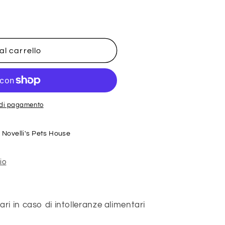
o
g
r
al carrello
a
f
i
c
i di pagamento
a
e
Novelli's Pets House
io
i in caso di intolleranze alimentari