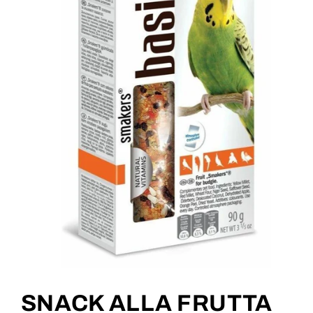
Apri
contenuti
multimediali
SNACK ALLA FRUTTA
1