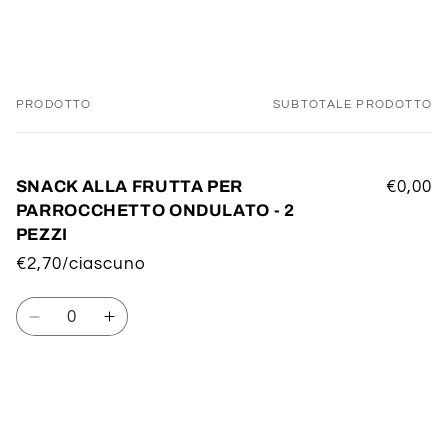
PRODOTTO
SUBTOTALE PRODOTTO
Il
tuo
carrello
SNACK ALLA FRUTTA PER
€0,00
PARROCCHETTO ONDULATO - 2
PEZZI
€2,70/ciascuno
Quantità
Diminuisci
Aumenta
quantità
quantità
per
per
Default
Default
Title
Title
Caricamento