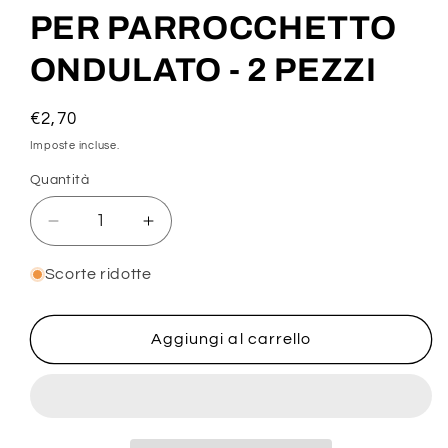
in
finestra
PER PARROCCHETTO
modale
ONDULATO - 2 PEZZI
Prezzo
€2,70
di
Imposte incluse.
listino
Quantità
Diminuisci
Aumenta
quantità
quantità
per
per
Scorte ridotte
SNACK
SNACK
ALLA
ALLA
FRUTTA
FRUTTA
Aggiungi al carrello
PER
PER
PARROCCHETTO
PARROCCHETTO
ONDULATO
ONDULATO
-
-