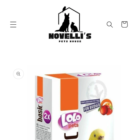
Vai
direttamente
ai contenuti
Carrello
Passa alle
informazioni
sul prodotto