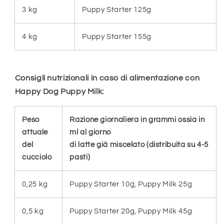
3 kg
Puppy Starter 125g
4 kg
Puppy Starter 155g
Consigli nutrizionali in caso di alimentazione con
Happy Dog Puppy Milk:
Peso
Razione giornaliera in grammi ossia in
attuale
ml al giorno
del
di latte già miscelato (distribuita su 4-5
cucciolo
pasti)
0,25 kg
Puppy Starter 10g, Puppy Milk 25g
0,5 kg
Puppy Starter 20g, Puppy Milk 45g