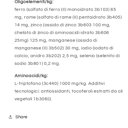
Oligoelementi/kg:
ferro (solfato di ferro (II) monoidrato 3b103) 65
mg, rame (solfato di rame (II) pentaidrato 3b405)
14 mg, zinco (ossido di zinco 3b603 100 mg,
chelato di zinco di aminoacidi idrato 3b606
25mg) 125 mg, manganese (ossido di
manganese (II) 3b502) 30 mg, iodio (iodato di
calcio, anidro 3b202) 2,5 mg, selenio (selenito di
sodio 3b801) 0,2 mg.
Aminoacidi/kg:
L-triptofano (3c440) 1000 mg/kg. Additivi
tecnologici: antiossidanti, tocoferoli estratti da oli
vegetali 1b306(i).
Share