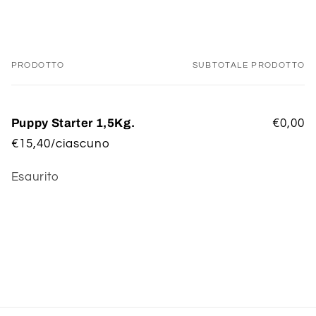
PRODOTTO
SUBTOTALE PRODOTTO
Il
tuo
carrello
Puppy Starter 1,5Kg.
€0,00
€15,40/ciascuno
Quantità
Esaurito
Caricamento
in
corso...