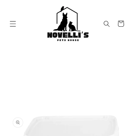
Vai
direttamente
ai contenuti
Carrello
Passa alle
informazioni
sul prodotto