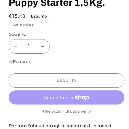
Puppy Starter 1,5Kg.
Prezzo
€15,40
Esaurito
di
Imposte incluse.
listino
Quantità
Diminuisci
Aumenta
quantità
quantità
per
per
Esaurito
Puppy
Puppy
Starter
Starter
1,5Kg.
1,5Kg.
Esaurito
Altre opzioni di pagamento
Per fare l’abitudine agli alimenti solidi in fase di