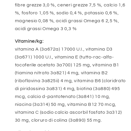
fibre grezze 3,0 %, ceneri grezze 7,5 %, calcio 1,6
%, fosforo 1,05 %, sodio 0,4 %, potassio 0,6 %,
magnesio 0,08 %, acidi grassi Omega 6 2,5 %,
acidi grassi Omega 3 0,3 %
Vitamine/kg:
vitamina A (3a672a) 17000 U.I., vitamina D3
(3a671) 1000 U.I., vitamina E (tutto-rac-alfa-
tocoferile acetato 3a700) 125 mg, vitamina B1
(tiamina nitrato 3a821) 4 mg, vitamina B2
(riboflavina 3a825ii) 4 mg, vitamina B6 (cloridrato
di piridossina 3a831) 4 mg, biotina (3a880) 495
mcg, calcio d-pantotenato (3a841) 10 mg,
niacina (3a314) 50 mg, vitamina B12 70 mcg,
vitamina C (sodio calcio ascorbil fosfato 3a312)
30 mg, cloruro di colina (3a890) 55 mg.