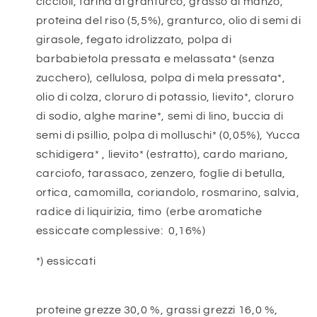
ciccioli, farina di granturco, grasso di manzo,
proteina del riso (5,5%), granturco, olio di semi di
girasole, fegato idrolizzato, polpa di
barbabietola pressata e melassata* (senza
zucchero), cellulosa, polpa di mela pressata*,
olio di colza, cloruro di potassio, lievito*, cloruro
di sodio, alghe marine*, semi di lino, buccia di
semi di psillio, polpa di molluschi* (0,05%), Yucca
schidigera* , lievito* (estratto), cardo mariano,
carciofo, tarassaco, zenzero, foglie di betulla,
ortica, camomilla, coriandolo, rosmarino, salvia,
radice di liquirizia, timo (erbe aromatiche
essiccate complessive: 0,16%)
*) essiccati
proteine grezze 30,0 %, grassi grezzi 16,0 %,