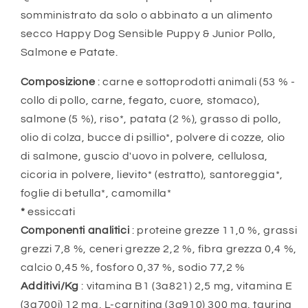
somministrato da solo o abbinato a un alimento
secco Happy Dog Sensible Puppy & Junior Pollo,
Salmone e Patate.
Composizione
: carne e sottoprodotti animali (53 % -
collo di pollo, carne, fegato, cuore, stomaco),
salmone (5 %), riso*, patata (2 %), grasso di pollo,
olio di colza, bucce di psillio*, polvere di cozze, olio
di salmone, guscio d'uovo in polvere, cellulosa,
cicoria in polvere, lievito* (estratto), santoreggia*,
foglie di betulla*, camomilla*
*
essiccati
Componenti analitici
: proteine grezze 11,0 %, grassi
grezzi 7,8 %, ceneri grezze 2,2 %, fibra grezza 0,4 %,
calcio 0,45 %, fosforo 0,37 %, sodio 77,2 %
Additivi/Kg
: vitamina B1 (3a821) 2,5 mg, vitamina E
(3a700i) 12 mg, L-carnitina (3a910) 300 mg, taurina