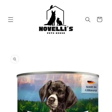
Vai
direttamente
ai contenuti
Carrello
Passa alle
informazioni
sul prodotto