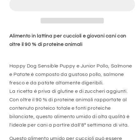
-
-
PUPPY
PUPPY
&amp;
&amp;
JUNIOR
JUNIOR
-
-
SALMONE,
SALMONE,
Alimento in lattina per cuccioli e giovani cani con
POLLO
POLLO
oltre il 90 % di proteine animali
E
E
PATATE
PATATE
Happy Dog Sensible Puppy e Junior Pollo, Salmone
e Patate è composto da gustoso pollo, salmone
fresco e da patate altamente digeribili.
La ricetta è priva di glutine e di zuccheri aggiunti.
Con oltre il 90 % di proteine animali rapportate al
contenuto proteico totale e fonti proteiche
bilanciate, questo alimento umido di alta qualità è
l'ideale per cani a partire dall'8ª settimana di vita.
Questo alimento umido per cuccioli può essere