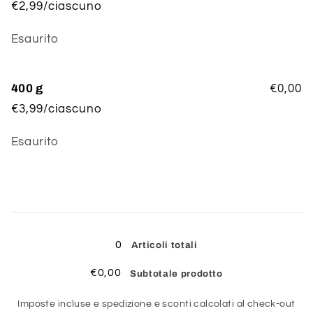
€2,99/ciascuno
Quantità
Esaurito
400 g
€0,00
€3,99/ciascuno
Quantità
Esaurito
Caricamento
in
0
Articoli totali
corso...
€0,00
Subtotale prodotto
Imposte incluse e spedizione e sconti calcolati al check-out