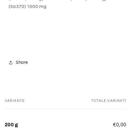
(3a370) 1000 mg
Share
VARIANTE
TOTALE VARIANTI
Il
tuo
carrello
200 g
€0,00