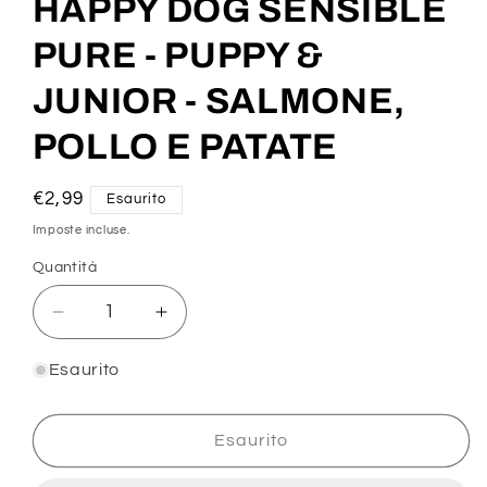
HAPPY DOG SENSIBLE
modale
PURE - PUPPY &
JUNIOR - SALMONE,
POLLO E PATATE
Prezzo
€2,99
Esaurito
di
Imposte incluse.
listino
Quantità
Diminuisci
Aumenta
quantità
quantità
per
per
Esaurito
HAPPY
HAPPY
DOG
DOG
SENSIBLE
SENSIBLE
Esaurito
PURE
PURE