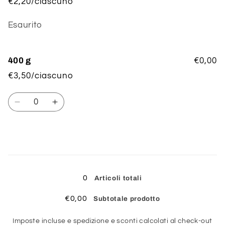
€2,20/ciascuno
Quantità
Esaurito
400 g
€0,00
€3,50/ciascuno
Quantità
Diminuisci
Aumenta
quantità
quantità
per
per
400
400
g
g
Caricamento
in
0
Articoli totali
corso...
€0,00
Subtotale prodotto
Imposte incluse e spedizione e sconti calcolati al check-out