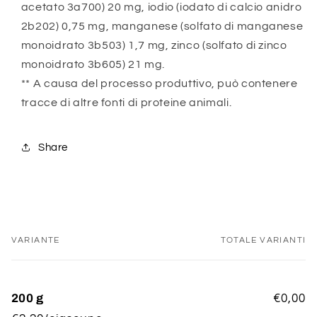
acetato 3a700) 20 mg, iodio (iodato di calcio anidro
2b202) 0,75 mg, manganese (solfato di manganese
monoidrato 3b503) 1,7 mg, zinco (solfato di zinco
monoidrato 3b605) 21 mg.
** A causa del processo produttivo, può contenere
tracce di altre fonti di proteine animali.
Share
VARIANTE
TOTALE VARIANTI
Il
tuo
carrello
200 g
€0,00