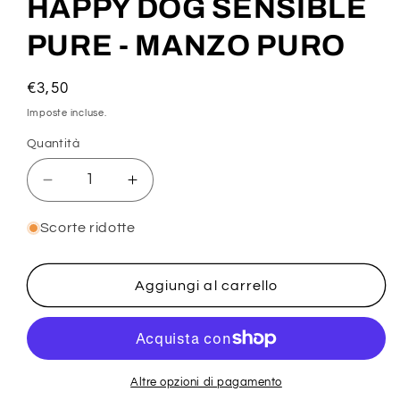
HAPPY DOG SENSIBLE
PURE - MANZO PURO
Prezzo
€3,50
di
Imposte incluse.
listino
Quantità
Diminuisci
Aumenta
quantità
quantità
per
per
Scorte ridotte
HAPPY
HAPPY
DOG
DOG
SENSIBLE
SENSIBLE
Aggiungi al carrello
PURE
PURE
-
-
MANZO
MANZO
PURO
PURO
Altre opzioni di pagamento