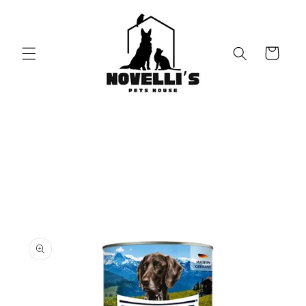
Vai
direttamente
ai contenuti
Carrello
Passa alle
informazioni
sul prodotto