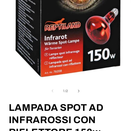
Apri
contenuti
multimediali
su
1
/
2
1
in
finestra
LAMPADA SPOT AD
modale
INFRAROSSI CON