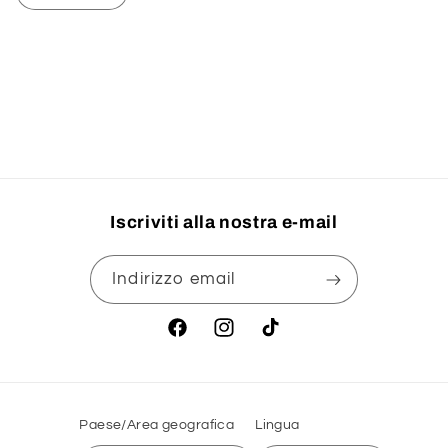
quantità
quantità
per
per
Default
Default
Title
Title
Caricamento
in
corso...
Iscriviti alla nostra e-mail
Indirizzo email
Facebook
Instagram
TikTok
Paese/Area geografica
Lingua