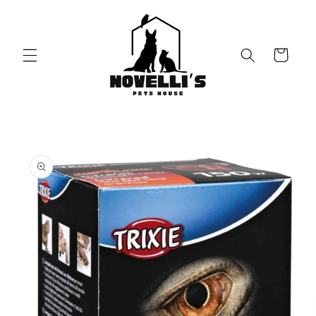
Vai
direttamente
ai contenuti
Carrello
Passa alle
informazioni
sul prodotto