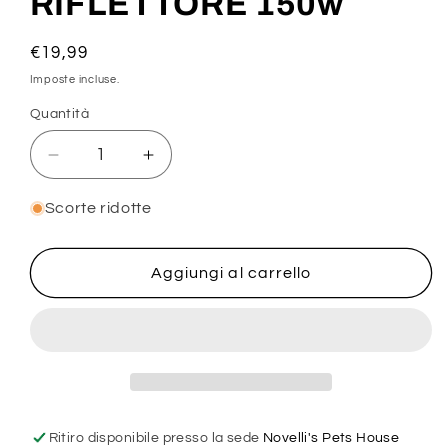
RIFLETTORE 150w
Prezzo
€19,99
di
Imposte incluse.
listino
Quantità
Diminuisci
Aumenta
quantità
quantità
per
per
Scorte ridotte
LAMPADA
LAMPADA
SPOT
SPOT
AD
AD
Aggiungi al carrello
INFRAROSSI
INFRAROSSI
CON
CON
RIFLETTORE
RIFLETTORE
150w
150w
Ritiro disponibile presso la sede
Novelli's Pets House