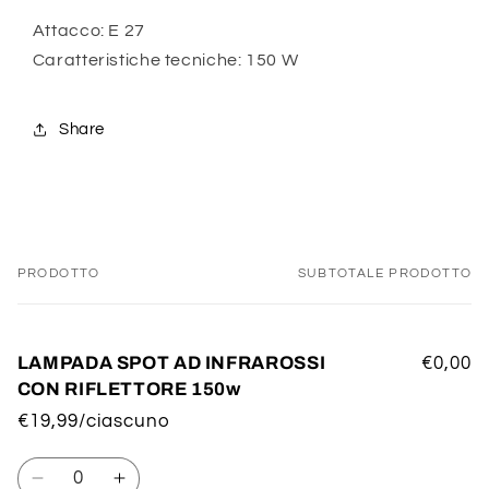
Attacco: E 27
Caratteristiche tecniche: 150 W
Share
PRODOTTO
SUBTOTALE PRODOTTO
Il
tuo
carrello
LAMPADA SPOT AD INFRAROSSI
€0,00
CON RIFLETTORE 150w
€19,99/ciascuno
Quantità
Diminuisci
Aumenta