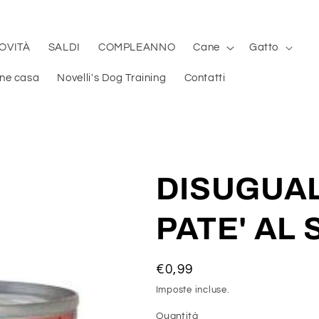
OVITÀ
SALDI
COMPLEANNO
Cane
Gatto
ene casa
Novelli's Dog Training
Contatti
DISUGUAL 
PATE' AL
Prezzo
€0,99
di
Imposte incluse.
listino
Quantità