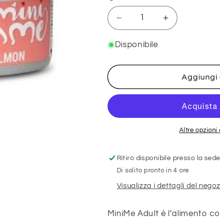
Diminuisci
Aumenta
quantità
quantità
per
per
Disponibile
DISUGUAL
DISUGUAL
MINI
MINI
ME
ME
Aggiungi 
8
8
-
-
PATE&#39;
PATE&#39;
AL
AL
SALMONE
SALMONE
Altre opzion
85G
85G
Ritiro disponibile presso la sed
Di solito pronto in 4 ore
Visualizza i dettagli del negoz
MiniMe Adult è l’alimento c