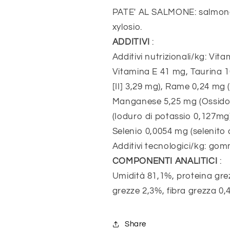
PATE' AL SALMONE: salmone 
xylosio.
ADDITIVI
:
Additivi nutrizionali/kg: Vit
Vitamina E 41 mg, Taurina 1
[II] 3,29 mg), Rame 0,24 mg 
Manganese 5,25 mg (Ossido d
(Ioduro di potassio 0,127mg)
Selenio 0,0054 mg (selenito 
Additivi tecnologici/kg: gom
COMPONENTI ANALITICI
:
Umidità 81,1%, proteina grez
grezze 2,3%, fibra grezza 0,
Share