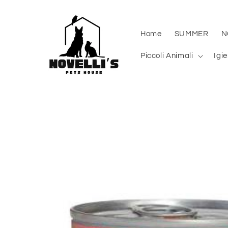
Vai
direttamente
ai contenuti
Home
SUMMER
N
Piccoli Animali
Igi
Passa alle
informazioni
sul prodotto