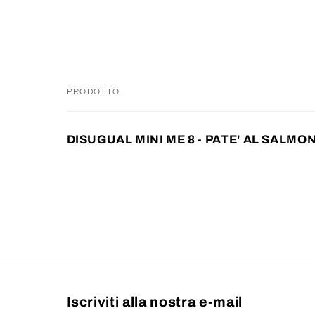
PRODOTTO
Il
DISUGUAL MINI ME 8 - PATE' AL SALMO
tuo
carrello
Caricamento
in
corso...
Iscriviti alla nostra e-mail