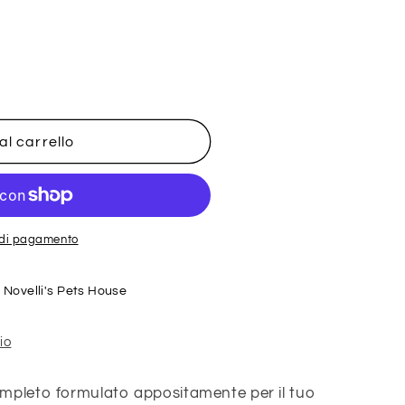
o
g
r
a
f
al carrello
i
c
a
i di pagamento
e
Novelli's Pets House
io
ompleto formulato appositamente per il tuo