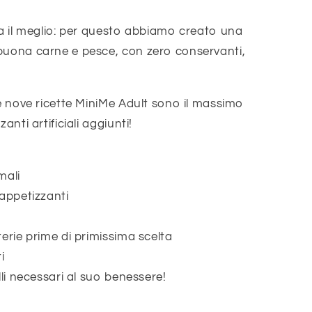
ta il meglio: per questo abbiamo creato una
buona carne e pesce, con zero conservanti,
Le nove ricette MiniMe Adult sono il massimo
anti artificiali aggiunti!
mali
 appetizzanti
terie prime di primissima scelta
i
lli necessari al suo benessere!