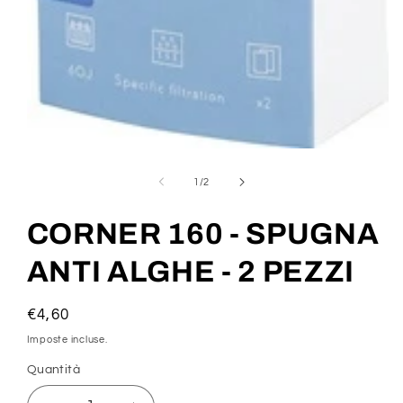
Apri
contenuti
multimediali
su
1
/
2
1
in
finestra
CORNER 160 - SPUGNA
modale
ANTI ALGHE - 2 PEZZI
Prezzo
€4,60
di
Imposte incluse.
listino
Quantità