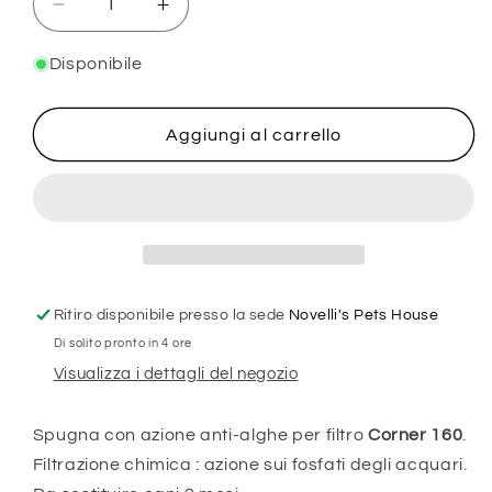
Diminuisci
Aumenta
quantità
quantità
per
per
Disponibile
CORNER
CORNER
160
160
-
-
Aggiungi al carrello
SPUGNA
SPUGNA
ANTI
ANTI
ALGHE
ALGHE
-
-
2
2
PEZZI
PEZZI
Ritiro disponibile presso la sede
Novelli's Pets House
Di solito pronto in 4 ore
Visualizza i dettagli del negozio
Spugna con azione anti-alghe per filtro
Corner 160
.
Filtrazione chimica : azione sui fosfati degli acquari.