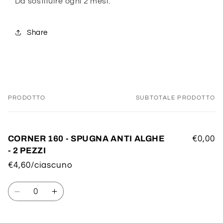
Da sostituire ogni 2 mesi.
Share
PRODOTTO
SUBTOTALE PRODOTTO
Il
tuo
carrello
CORNER 160 - SPUGNA ANTI ALGHE
€0,00
- 2 PEZZI
€4,60/ciascuno
Quantità
Diminuisci
Aumenta
quantità
quantità
per
per