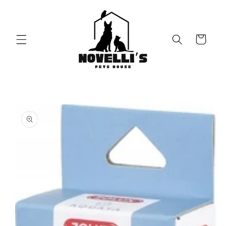
Vai
direttamente
ai contenuti
Carrello
Passa alle
informazioni
sul prodotto