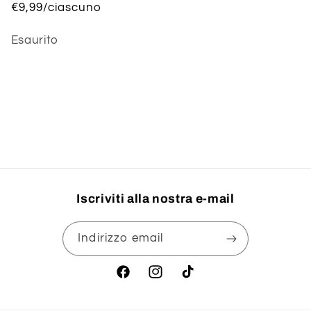
€9,99/ciascuno
Quantità
Esaurito
Caricamento
in
corso...
Iscriviti alla nostra e-mail
Indirizzo email
Facebook
Instagram
TikTok