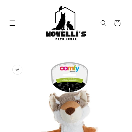
Vai
direttamente
ai contenuti
Carrello
Passa alle
informazioni
sul prodotto