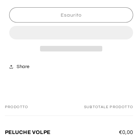
PELUCHE
PELUCHE
VOLPE
VOLPE
Esaurito
Share
PRODOTTO
SUBTOTALE PRODOTTO
Il
tuo
carrello
PELUCHE VOLPE
€0,00