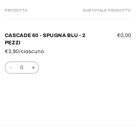
PRODOTTO
SUBTOTALE PRODOTTO
Il
tuo
carrello
CASCADE 60 - SPUGNA BLU - 2
€0,00
PEZZI
€3,90/ciascuno
Quantità
Diminuisci
Aumenta
quantità
quantità
per
per
Default
Default
Title
Title
Caricamento
in
corso...