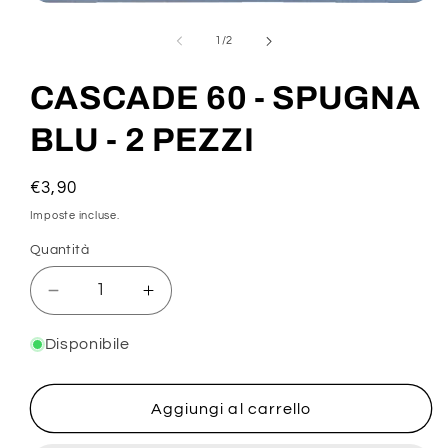
Apri
contenuti
multimediali
su
1
/
2
1
in
finestra
CASCADE 60 - SPUGNA
modale
BLU - 2 PEZZI
Prezzo
€3,90
di
Imposte incluse.
listino
Quantità
Diminuisci
Aumenta
quantità
quantità
per
per
Disponibile
CASCADE
CASCADE
60
60
-
-
Aggiungi al carrello
SPUGNA
SPUGNA