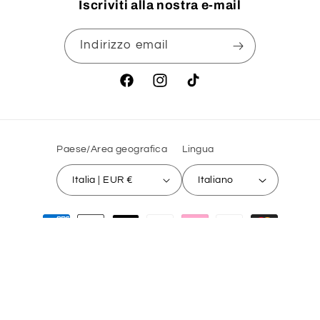
Iscriviti alla nostra e-mail
Indirizzo email
Facebook
Instagram
TikTok
Paese/Area geografica
Lingua
Italia | EUR €
Italiano
Metodi
di
pagamento
© 2026,
Novelli's Pets House
Powered by Shopify
Informativa sui rimborsi
Informativa sulla privacy
Termini e condizioni del servizio
Recapiti