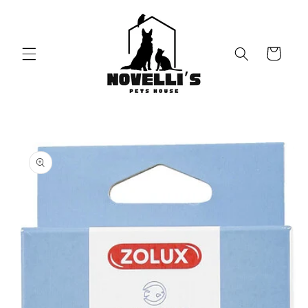
Vai
direttamente
ai contenuti
Carrello
Passa alle
informazioni
sul prodotto