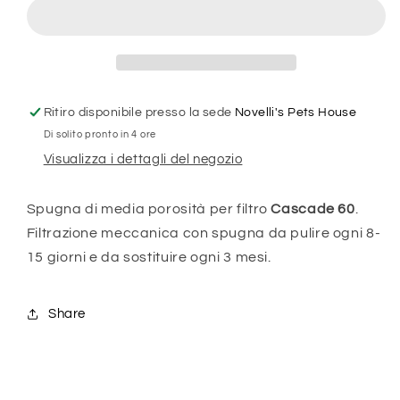
BLU
BLU
-
-
2
2
PEZZI
PEZZI
Ritiro disponibile presso la sede
Novelli's Pets House
Di solito pronto in 4 ore
Visualizza i dettagli del negozio
Spugna di media porosità per filtro
Cascade 60
.
Filtrazione meccanica con spugna da pulire ogni 8-
15 giorni e da sostituire ogni 3 mesi.
Share