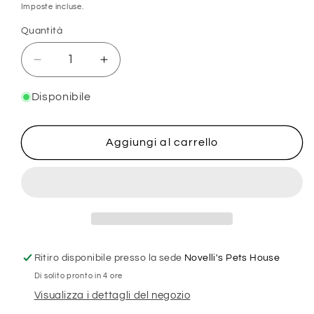
di
Imposte incluse.
listino
Quantità
Diminuisci
Aumenta
quantità
quantità
per
per
Disponibile
RICAMBI
RICAMBI
FILTRO
FILTRO
PER
PER
Aggiungi al carrello
ACQIARIO
ACQIARIO
-
-
CASCADE
CASCADE
30
30
-
-
SPUGNA
SPUGNA
BLU
BLU
Ritiro disponibile presso la sede
Novelli's Pets House
-
-
Di solito pronto in 4 ore
2
2
PEZZI
PEZZI
Visualizza i dettagli del negozio