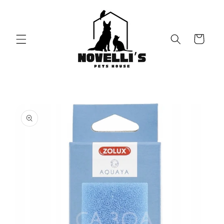
Vai
direttamente
ai contenuti
Carrello
Passa alle
informazioni
sul prodotto