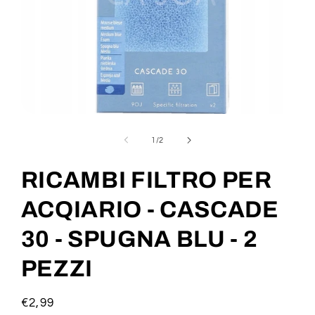
Apri
contenuti
multimediali
su
1
/
2
1
in
finestra
RICAMBI FILTRO PER
modale
ACQIARIO - CASCADE
30 - SPUGNA BLU - 2
PEZZI
Prezzo
€2,99