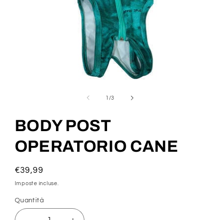
Apri
contenuti
multimediali
su
1
/
3
1
in
finestra
BODY POST
modale
OPERATORIO CANE
Prezzo
€39,99
di
Imposte incluse.
listino
Quantità