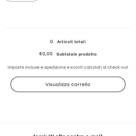
quantità
quantità
per
per
6
6
Caricamento
in
0
Articoli totali
corso...
€0,00
Subtotale prodotto
Imposte incluse e spedizione e sconti calcolati al check-out
Visualizza carrello