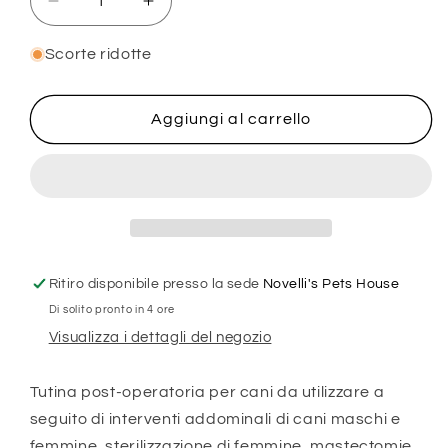
Diminuisci
Aumenta
quantità
quantità
per
per
Scorte ridotte
BODY
BODY
POST
POST
OPERATORIO
OPERATORIO
Aggiungi al carrello
CANE
CANE
Ritiro disponibile presso la sede
Novelli's Pets House
Di solito pronto in 4 ore
Visualizza i dettagli del negozio
Tutina post-operatoria per cani da utilizzare a
seguito di interventi addominali di cani maschi e
femmine, sterilizzazione di femmine, mastectomie,