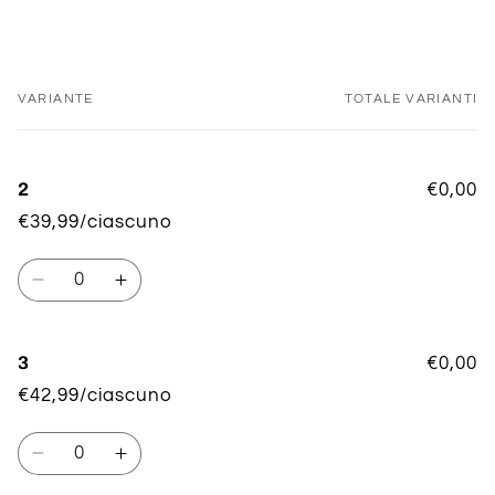
VARIANTE
TOTALE VARIANTI
Il
tuo
carrello
2
€0,00
€39,99/ciascuno
Quantità
Diminuisci
Aumenta
quantità
quantità
per
per
2
2
3
€0,00
€42,99/ciascuno
Quantità
Diminuisci
Aumenta
quantità
quantità