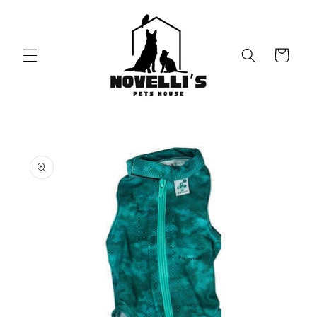
Vai
direttamente
ai contenuti
Carrello
Passa alle
informazioni
sul prodotto