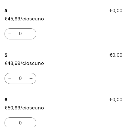
per
per
3
3
4
€0,00
€45,99/ciascuno
Quantità
Diminuisci
Aumenta
quantità
quantità
per
per
4
4
5
€0,00
€48,99/ciascuno
Quantità
Diminuisci
Aumenta
quantità
quantità
per
per
5
5
6
€0,00
€50,99/ciascuno
Quantità
Diminuisci
Aumenta