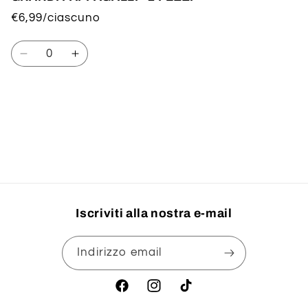
€6,99/ciascuno
Quantità
Diminuisci
Aumenta
quantità
quantità
per
per
Default
Default
Title
Title
Caricamento
in
corso...
Iscriviti alla nostra e-mail
Indirizzo email
Facebook
Instagram
TikTok