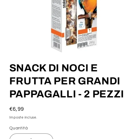
Apri
contenuti
multimediali
SNACK DI NOCI E
1
in
finestra
FRUTTA PER GRANDI
modale
PAPPAGALLI - 2 PEZZI
Prezzo
€6,99
di
Imposte incluse.
listino
Quantità