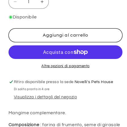
Diminuisci
Aumenta
quantità
quantità
per
per
Disponibile
SNACK
SNACK
DI
DI
NOCI
NOCI
Aggiungi al carrello
E
E
FRUTTA
FRUTTA
PER
PER
GRANDI
GRANDI
PAPPAGALLI
PAPPAGALLI
Altre opzioni di pagamento
-
-
2
2
Ritiro disponibile presso la sede
Novelli's Pets House
PEZZI
PEZZI
Di solito pronto in 4 ore
Visualizza i dettagli del negozio
Mangime complementare.
Composizione
: farina di frumento, seme di girasole