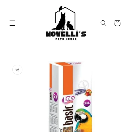
Vai
direttamente
ai contenuti
Carrello
Passa alle
informazioni
sul prodotto