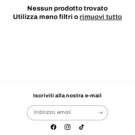
i
Nessun prodotto trovato
o
Utilizza meno filtri o
rimuovi tutto
n
e
:
Iscriviti alla nostra e-mail
Indirizzo email
Facebook
Instagram
TikTok