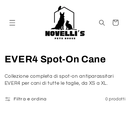
Vai
direttamente
ai contenuti
Carrello
C
EVER4 Spot-On Cane
o
Collezione completa di spot-on antiparassitari
l
EVER4 per cani di tutte le taglie, da XS a XL.
l
Filtra e ordina
0 prodotti
e
z